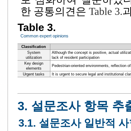
한 공통의견은
Table 3.
과
Table 3.
Common expert opinions
Classification
System
Although the concept is positive, actual utiliz
utilization
lack of resident participation
Key design
Pedestrian-oriented environments, reflection of l
elements
Urgent tasks
It is urgent to secure legal and institutional cl
3. 설문조사 항목 추
3.1. 설문조사 일반적 