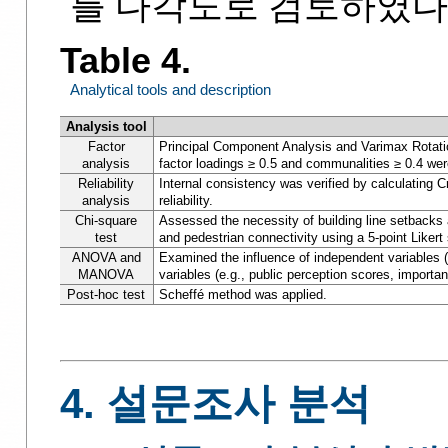
를 다각도로 검토하였다
Table 4.
Analytical tools and description
Analysis tool
Factor
Principal Component Analysis and Varimax Rotation
analysis
factor loadings ≥ 0.5 and communalities ≥ 0.4 wer
Reliability
Internal consistency was verified by calculating C
analysis
reliability.
Chi-square
Assessed the necessity of building line setbacks an
test
and pedestrian connectivity using a 5-point Likert 
ANOVA and
Examined the influence of independent variables (e
MANOVA
variables (e.g., public perception scores, importa
Post-hoc test
Scheffé method was applied.
4. 설문조사 분석