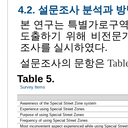
4.2. 설문조사 분석과 
본 연구는 특별가로구역
도출하기 위해 비전문가
조사를 실시하였다.
설문조사의 문항은
Table
Table 5.
Survey Items
Awareness of the Special Street Zone system
Experience using Special Street Zones
Purpose of using Special Street Zones
Frequency of using Special Street Zones
Most inconvenient aspect experienced while using Special Stree