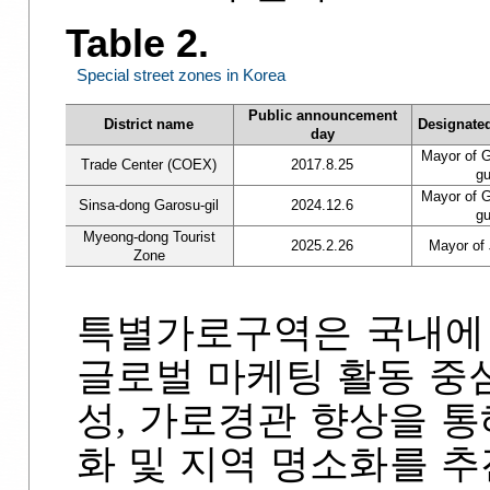
Table 2.
Special street zones in Korea
Public announcement
District name
Designate
day
Mayor of 
Trade Center (COEX)
2017.8.25
g
Mayor of 
Sinsa-dong Garosu-gil
2024.12.6
g
Myeong-dong Tourist
2025.2.26
Mayor of
Zone
특별가로구역은 국내에
글로벌 마케팅 활동 중
성, 가로경관 향상을 통
화 및 지역 명소화를 