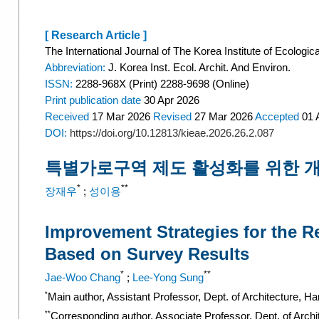
[ Research Article ]
The International Journal of The Korea Institute of Ecologic
Abbreviation:
J. Korea Inst. Ecol. Archit. And Environ.
ISSN:
2288-968X (Print) 2288-9698 (Online)
Print
publication date
30 Apr 2026
Received
17 Mar 2026
Revised
27 Mar 2026
Accepted
01 
DOI:
https://doi.org/10.12813/kieae.2026.26.2.087
특별가로구역 제도 활성화를 위한 개
*
**
장재우
;
성이용
Improvement Strategies for the Rev
Based on Survey Results
*
**
Jae-Woo Chang
;
Lee-Yong Sung
*
Main author, Assistant Professor, Dept. of Architecture, H
**
Corresponding author, Associate Professor, Dept. of Arch