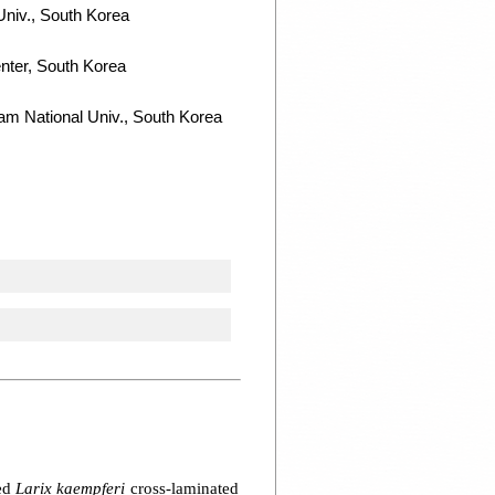
Univ., South Korea
nter, South Korea
am National Univ., South Korea
ced
Larix kaempferi
cross-laminated