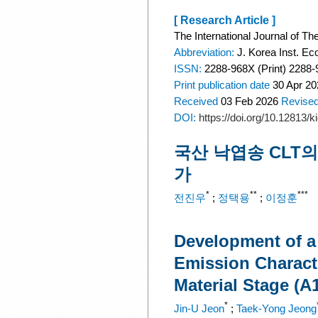
[ Research Article ]
The International Journal of The
Abbreviation:
J. Korea Inst. Eco
ISSN:
2288-968X (Print) 2288-
Print
publication date
30 Apr 20
Received
03 Feb 2026
Revise
DOI:
https://doi.org/10.12813/
국산 낙엽송 CLT의
가
*
**
***
전진우
;
정택용
;
이정훈
Development of a
Emission Characte
Material Stage (A
*
Jin-U Jeon
;
Taek-Yong Jeong