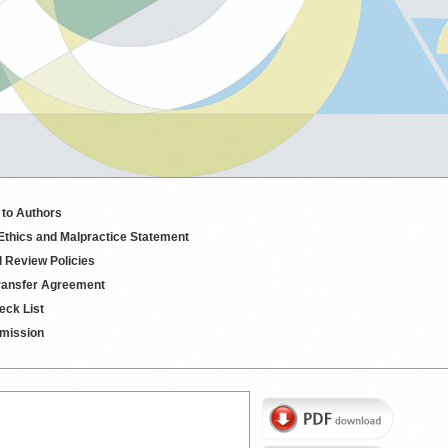
 to Authors
 Ethics and Malpractice Statement
d Review Policies
ransfer Agreement
eck List
mission