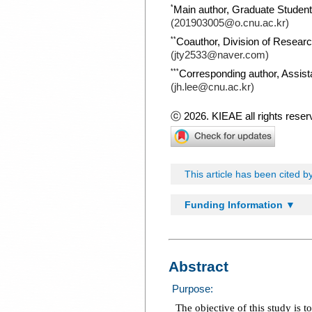
*
Main author, Graduate Student
(201903005@o.cnu.ac.kr)
**
Coauthor, Division of Resea
(jty2533@naver.com)
***
Corresponding author, Assist
(jh.lee@cnu.ac.kr)
ⓒ 2026. KIEAE all rights reser
This article has been cited by
Funding Information ▼
Abstract
Purpose:
The objective of this study is 