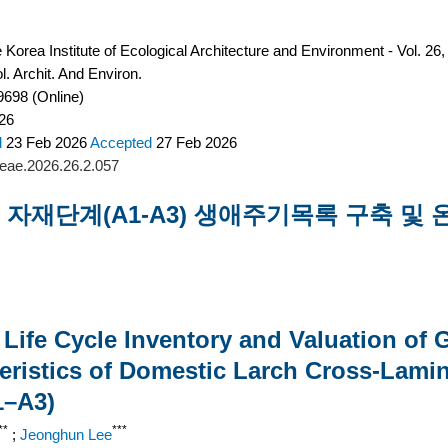
 Korea Institute of Ecological Architecture and Environment - Vol. 26,
l. Archit. And Environ.
9698 (Online)
26
d
23 Feb 2026
Accepted
27 Feb 2026
kieae.2026.26.2.057
 자재단계(A1-A3) 생애주기목록 구축 및
 Life Cycle Inventory and Valuation of
ristics of Domestic Larch Cross-Lamin
1–A3)
**
***
;
Jeonghun Lee