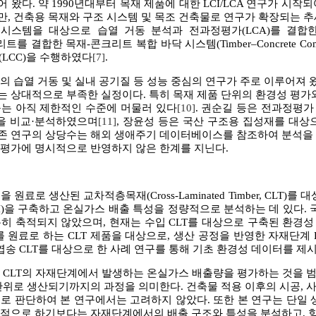
왔다. 약 1990년대부터 목재 제품에 대한 LCI/LCA 연구가 시작
, 건축용 목재와 구조 시스템 및 목조 건축물로 연구가 확장되는 
피 시스템을 대상으로 습열 거동 분석과 전과정평가(LCA)를 결
크리트를 결합한 목재-콘크리트 복합 바닥 시스템(Timber–Concrete Com
(LCC)을 수행하였다
[7]
.
의 습열 거동 및 실내 공기질 등 성능 중심의 연구가 주로 이루어져 
는 상대적으로 부족한 실정이다. 특히 목재 제품 단위의 환경성 평
연구는 아직 제한적인 수준에 머물러 있다
[10]
. 권순길 등은 전과정평가
을 비교·분석하였으며
[11]
, 장윤성 등은 국산 구조용 집성재를 대
기존 연구의 상당수는 해외 생애주기 데이터베이스를 참조하여 분석을 
정평가에 명시적으로 반영하지 않은 한계를 지닌다.
원료로 생산된 교차적층목재(Cross-Laminated Timber, CLT
tory, LCI)을 구축하고 온실가스 배출 특성을 정량적으로 분석하는 데 있
히 축적되지 않았으며, 현재는 수입 CLT를 대상으로 구축된 환경성
를 원료로 하는 CLT 제품을 대상으로, 생산 공정을 반영한 자재단계
낙엽송 CLT를 대상으로 한 사례 연구를 통해 기초 환경성 데이터를 제
 CLT의 자재단계에서 발생하는 온실가스 배출량을 평가하는 것을 범
단위로 생산되기까지의 과정을 의미한다. 건축물 적용 이후의 시공, 
으로 판단하여 본 연구에서는 고려하지 않았다. 또한 본 연구는 단일
적으로 하기보다는 자재단계에서의 배출 구조와 특성을 분석하고, 향후