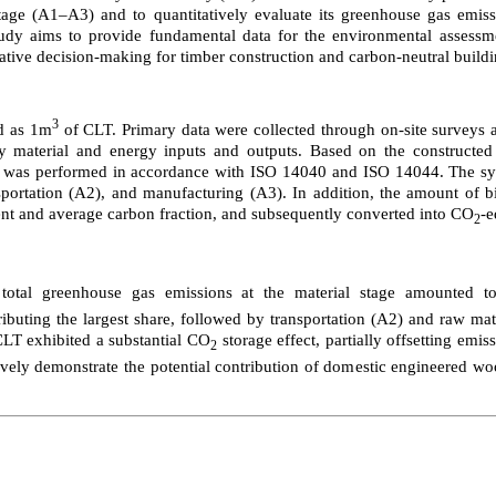
stage (A1–A3) and to quantitatively evaluate its greenhouse gas emis
study aims to provide fundamental data for the environmental asses
ative decision-making for timber construction and carbon-neutral buildi
3
ed as 1m
of CLT. Primary data were collected through on-site surveys 
fy material and energy inputs and outputs. Based on the constructe
ent was performed in accordance with ISO 14040 and ISO 14044. The s
nsportation (A2), and manufacturing (A3). In addition, the amount of 
nt and average carbon fraction, and subsequently converted into CO
-e
2
 total greenhouse gas emissions at the material stage amounted 
ibuting the largest share, followed by transportation (A2) and raw ma
CLT exhibited a substantial CO
storage effect, partially offsetting emi
2
tively demonstrate the potential contribution of domestic engineered 