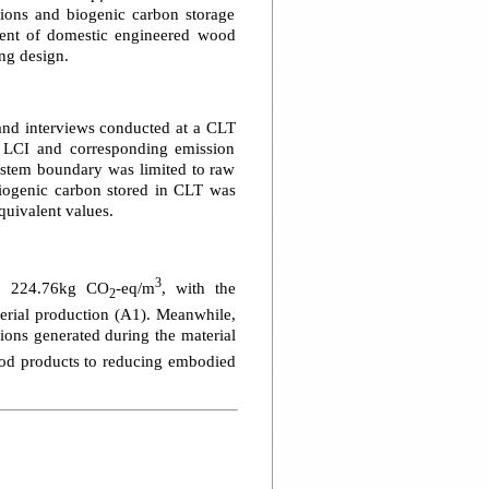
sions and biogenic carbon storage
sment of domestic engineered wood
ng design.
and interviews conducted at a CLT
d LCI and corresponding emission
ystem boundary was limited to raw
biogenic carbon stored in CLT was
quivalent values.
3
to 224.76kg CO
-eq/m
, with the
2
terial production (A1). Meanwhile,
ssions generated during the material
wood products to reducing embodied